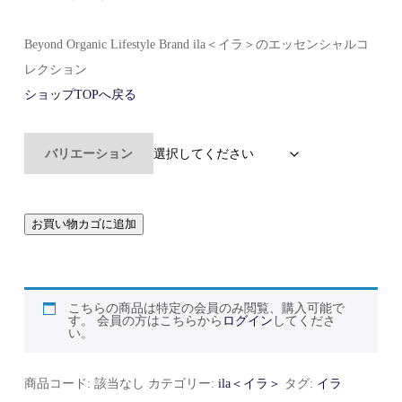
Beyond Organic Lifestyle Brand ila＜イラ＞のエッセンシャルコ
レクション
ショップTOPへ戻る
バリエーション
イ
ラ
エ
お買い物カゴに追加
ッ
セ
ン
シ
ャ
ル
コ
こちらの商品は特定の会員のみ閲覧、購入可能で
レ
す。 会員の方はこちらから
ログイン
してくださ
ク
い。
シ
ョ
ン
個
商品コード:
該当なし
カテゴリー:
ila＜イラ＞
タグ:
イラ