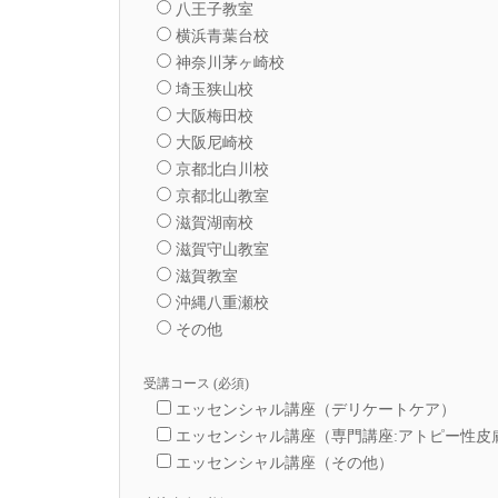
八王子教室
横浜青葉台校
神奈川茅ヶ崎校
埼玉狭山校
大阪梅田校
大阪尼崎校
京都北白川校
京都北山教室
滋賀湖南校
滋賀守山教室
滋賀教室
沖縄八重瀬校
その他
受講コース (必須)
エッセンシャル講座（デリケートケア）
エッセンシャル講座（専門講座:アトピー性皮
エッセンシャル講座（その他）